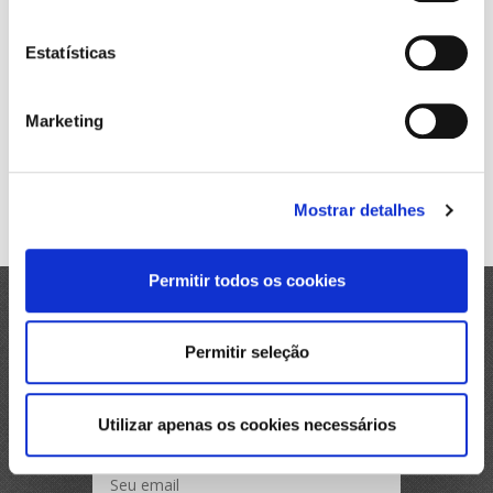
recolhimento, à exceção do produtor ou
importador responsáveis pelo recolhimento do
Estatísticas
tributo a uma alíquota maior, não é óbice para que
os contribuintes mantenham os créditos de todas
as aquisições por eles efetuadas “.”
Marketing
À luz do entendimento atual, o Ministro Kukina deu
provimento ao recurso
“para permitir o aproveitamento de
créditos e PIS e COFINS pela parte recorrente”
.
Mostrar detalhes
Permitir todos os cookies
Newsletter
Permitir seleção
Você sempre bem informado.
Utilizar apenas os cookies necessários