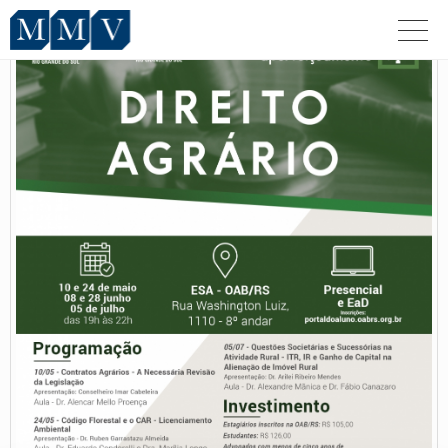
MMV – Manica,
Mourão &
Vieira –
Advogados
Associados