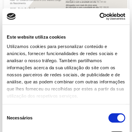
Este website utiliza cookies
Utilizamos cookies para personalizar conteúdo e
anúncios, fornecer funcionalidades de redes sociais e
analisar o nosso tráfego. Também partilhamos
Sócio do Escritório MMV proferirá Aula no
informações acerca da sua utilização do site com os
Curso de Direito Agrário da Escola Superior
nossos parceiros de redes sociais, de publicidade e de
da Advocacia (ESA-OAB/RS)
análise, que as podem combinar com outras informações
que lhes forneceu ou recolhidas por estes a partir da sua
Notícias e Eventos
utilização dos respetivos serviços.
O Sócio Alexandre Carter Manica recebeu convite para
Seleção
proferir Aula no Curso de Aperfeiçoamento em Direito Agrário
Necessários
da Escola Superior da Advocacia da OAB/RS (ESA).
de
consentimento
O Curso, que iniciou em 10/05/2017 e se encerra em